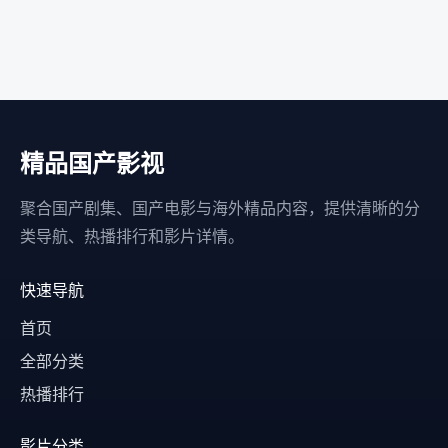
精品国产影视
聚合国产剧集、国产电影与海外精品内容，提供清晰的分
类导航、热播排行和影片详情。
快速导航
首页
全部分类
热播排行
影片分类