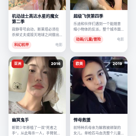
机动战士高达水星的魔女
超级飞侠第四季
第二季
乐迪和伙伴们遇到一个能随意
寂静零号启动，斯莱塔必须在
缩小物体的反派，整个城市面
杀掉丈夫或毁灭地球之间做出
临被变成玩具的风险。
动画/儿童/冒险
电影
终极选择。
科幻机甲
电影
亚洲
2016
欧美
2019
幽冥鬼手
悍母救援
断臂少年移植了一双“死者之
前特种兵母亲为解救被绑架的
手”，从此每杀一人，手臂就会
女儿，单枪匹马血洗整个儿童