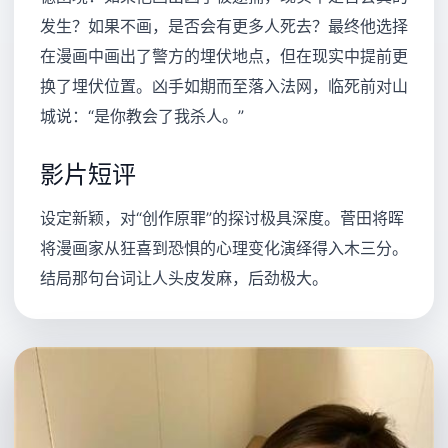
发生？如果不画，是否会有更多人死去？最终他选择
在漫画中画出了警方的埋伏地点，但在现实中提前更
换了埋伏位置。凶手如期而至落入法网，临死前对山
城说：“是你教会了我杀人。”
影片短评
设定新颖，对“创作原罪”的探讨极具深度。菅田将晖
将漫画家从狂喜到恐惧的心理变化演绎得入木三分。
结局那句台词让人头皮发麻，后劲极大。