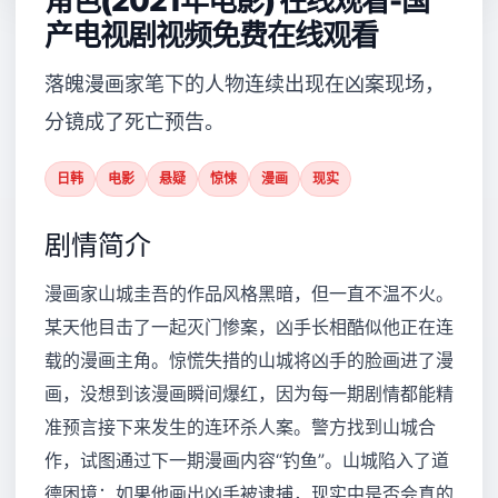
角色(2021年电影) 在线观看-国
产电视剧视频免费在线观看
落魄漫画家笔下的人物连续出现在凶案现场，
分镜成了死亡预告。
日韩
电影
悬疑
惊悚
漫画
现实
剧情简介
漫画家山城圭吾的作品风格黑暗，但一直不温不火。
某天他目击了一起灭门惨案，凶手长相酷似他正在连
载的漫画主角。惊慌失措的山城将凶手的脸画进了漫
画，没想到该漫画瞬间爆红，因为每一期剧情都能精
准预言接下来发生的连环杀人案。警方找到山城合
作，试图通过下一期漫画内容“钓鱼”。山城陷入了道
德困境：如果他画出凶手被逮捕，现实中是否会真的