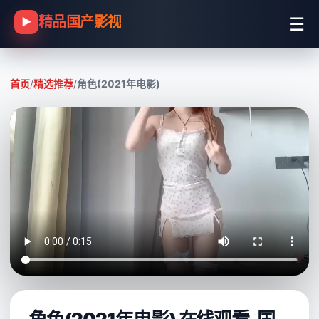
☰
精品国产影视
▶
首页
/
精选推荐
/
角色(2021年电影)