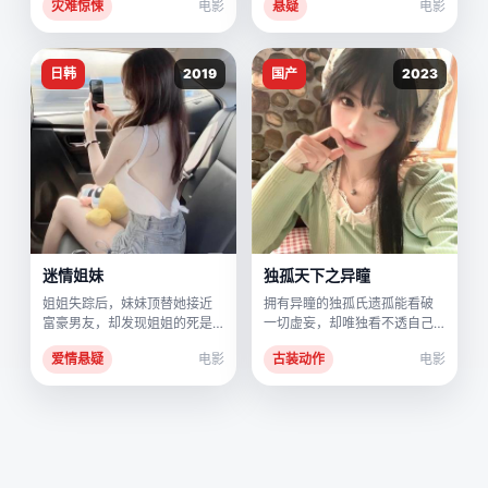
灾难惊悚
电影
悬疑
电影
人截然不同的犯罪自白。
日韩
2019
国产
2023
迷情姐妹
独孤天下之异瞳
姐姐失踪后，妹妹顶替她接近
拥有异瞳的独孤氏遗孤能看破
富豪男友，却发现姐姐的死是
一切虚妄，却唯独看不透自己
一场精心布局。
的身世与爱人的谎言。
爱情悬疑
电影
古装动作
电影