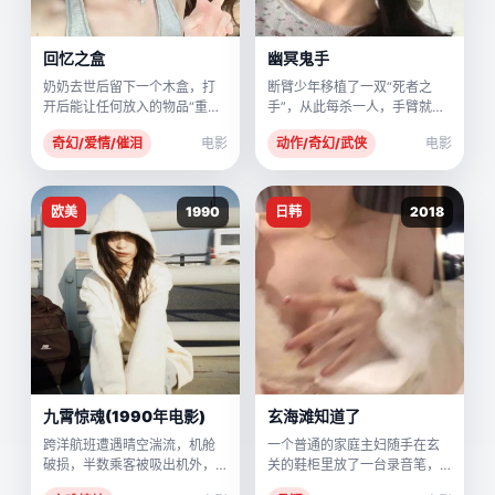
回忆之盒
幽冥鬼手
奶奶去世后留下一个木盒，打
断臂少年移植了一双“死者之
开后能让任何放入的物品“重现
手”，从此每杀一人，手臂就会
当时的声音”。
长出记忆碎片。
奇幻/爱情/催泪
电影
动作/奇幻/武侠
电影
欧美
1990
日韩
2018
九霄惊魂(1990年电影)
玄海滩知道了
跨洋航班遭遇晴空湍流，机舱
一个普通的家庭主妇随手在玄
破损，半数乘客被吸出机外，
关的鞋柜里放了一台录音笔，
剩下的必须高空求生。
录下了丈夫、儿子和邻居三个