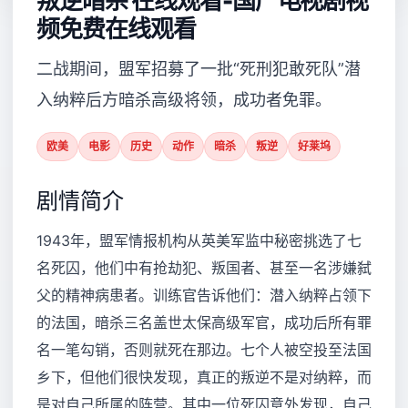
叛逆暗杀 在线观看-国产电视剧视
频免费在线观看
二战期间，盟军招募了一批“死刑犯敢死队”潜
入纳粹后方暗杀高级将领，成功者免罪。
欧美
电影
历史
动作
暗杀
叛逆
好莱坞
剧情简介
1943年，盟军情报机构从英美军监中秘密挑选了七
名死囚，他们中有抢劫犯、叛国者、甚至一名涉嫌弑
父的精神病患者。训练官告诉他们：潜入纳粹占领下
的法国，暗杀三名盖世太保高级军官，成功后所有罪
名一笔勾销，否则就死在那边。七个人被空投至法国
乡下，但他们很快发现，真正的叛逆不是对纳粹，而
是对自己所属的阵营。其中一位死囚意外发现，自己