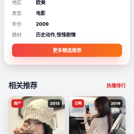
地区
欧美
类型
电影
年份
2009
题材
历史动作,惊悚剧情
更多精选推荐
相关推荐
热播排行
国产
2013
日韩
2019