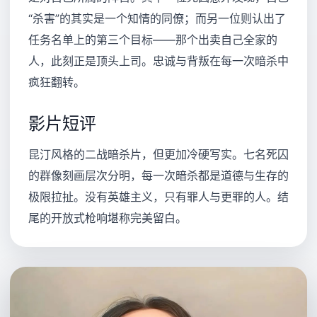
“杀害”的其实是一个知情的同僚；而另一位则认出了
任务名单上的第三个目标——那个出卖自己全家的
人，此刻正是顶头上司。忠诚与背叛在每一次暗杀中
疯狂翻转。
影片短评
昆汀风格的二战暗杀片，但更加冷硬写实。七名死囚
的群像刻画层次分明，每一次暗杀都是道德与生存的
极限拉扯。没有英雄主义，只有罪人与更罪的人。结
尾的开放式枪响堪称完美留白。