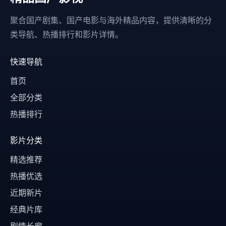
聚合国产剧集、国产电影与海外精品内容，提供清晰的分
类导航、热播排行和影片详情。
快速导航
首页
全部分类
热播排行
影片分类
精选推荐
热播优选
近期新片
经典片库
剧情长廊