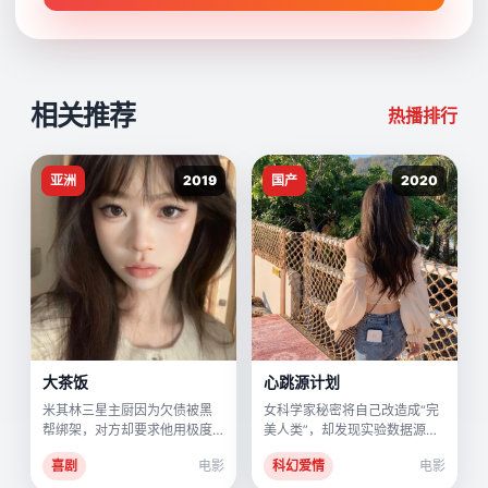
相关推荐
热播排行
亚洲
2019
国产
2020
大茶饭
心跳源计划
米其林三星主厨因为欠债被黑
女科学家秘密将自己改造成“完
帮绑架，对方却要求他用极度
美人类”，却发现实验数据源自
难吃的牢饭，去毒杀监狱里的
前男友的亡妻。
喜剧
电影
科幻爱情
电影
老大。