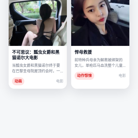
不可思议：瓢虫女爵和黑
悍母救援
猫诺尔大电影
前特种兵母亲为解救被绑架的
当瓢虫女爵和黑猫诺尔终于要
女儿，单枪匹马血洗整个儿童
在巴黎圣母院屋顶约会时，一
贩卖网络。
动作惊悚
电影
个会吞噬记忆的反派将他们拖
动画
电影
入了无限循环。