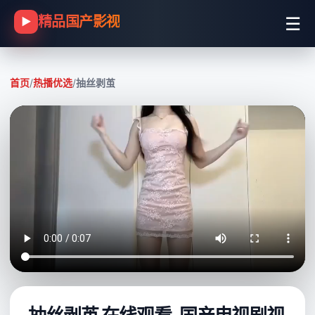
☰
精品国产影视
▶
首页
/
热播优选
/
抽丝剥茧