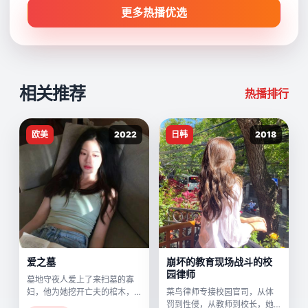
更多热播优选
相关推荐
热播排行
欧美
2022
日韩
2018
爱之墓
崩坏的教育现场战斗的校
园律师
墓地守夜人爱上了来扫墓的寡
妇，他为她挖开亡夫的棺木，
菜鸟律师专接校园官司，从体
却发现里面葬着另一个自己。
罚到性侵，从教师到校长，她