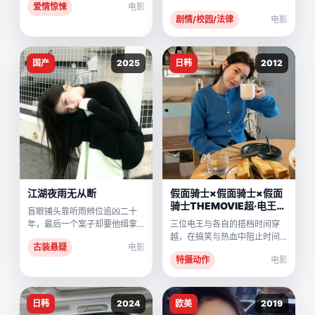
爱情惊悚
电影
要把整个烂透的系统告上法
剧情/校园/法律
电影
庭。
国产
2025
日韩
2012
江湖夜雨无从断
假面骑士×假面骑士×假面
骑士THEMOVIE超·电王三
盲眼捕头靠听雨辨位追凶二十
部曲
年，最后一个案子却要他缉拿
三位电王与各自的搭档时间穿
二十年前救他的恩人。
越，在搞笑与热血中阻止时间
古装悬疑
电影
列车暴走。
特摄动作
电影
日韩
2024
欧美
2019