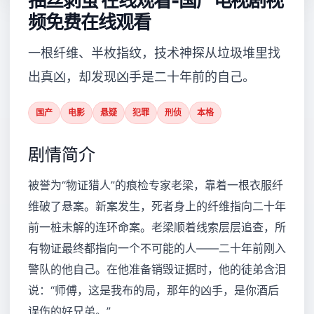
抽丝剥茧 在线观看-国产电视剧视
频免费在线观看
一根纤维、半枚指纹，技术神探从垃圾堆里找
出真凶，却发现凶手是二十年前的自己。
国产
电影
悬疑
犯罪
刑侦
本格
剧情简介
被誉为“物证猎人”的痕检专家老梁，靠着一根衣服纤
维破了悬案。新案发生，死者身上的纤维指向二十年
前一桩未解的连环命案。老梁顺着线索层层追查，所
有物证最终都指向一个不可能的人——二十年前刚入
警队的他自己。在他准备销毁证据时，他的徒弟含泪
说：“师傅，这是我布的局，那年的凶手，是你酒后
误伤的好兄弟。”