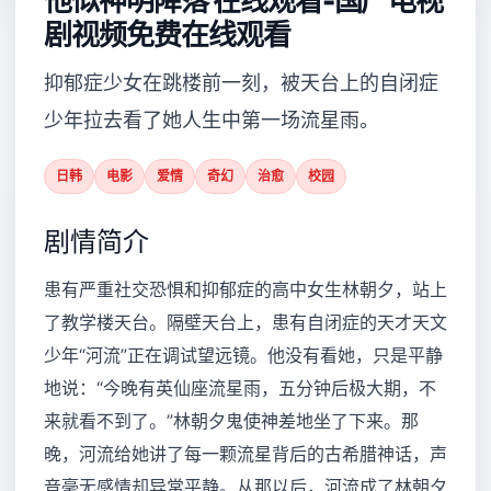
他似神明降落 在线观看-国产电视
剧视频免费在线观看
抑郁症少女在跳楼前一刻，被天台上的自闭症
少年拉去看了她人生中第一场流星雨。
日韩
电影
爱情
奇幻
治愈
校园
剧情简介
患有严重社交恐惧和抑郁症的高中女生林朝夕，站上
了教学楼天台。隔壁天台上，患有自闭症的天才天文
少年“河流”正在调试望远镜。他没有看她，只是平静
地说：“今晚有英仙座流星雨，五分钟后极大期，不
来就看不到了。”林朝夕鬼使神差地坐了下来。那
晚，河流给她讲了每一颗流星背后的古希腊神话，声
音毫无感情却异常平静。从那以后，河流成了林朝夕