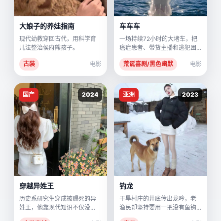
大娘子的养娃指南
车车车
现代幼教穿回古代，用科学育
一场持续72小时的大堵车，把
儿法整治侯府熊孩子。
癌症患者、带货主播和逃犯困
在了同一辆二手金杯里。
古装
电影
荒诞喜剧/黑色幽默
电影
国产
2024
亚洲
2023
穿越异姓王
钓龙
历史系研究生穿成被赐死的异
干旱村庄的井底传出龙吟，老
姓王，他靠现代知识不仅没
渔民却坚持要用一把没有鱼钩
死，还让皇帝成了他的迷弟。
的钓竿去“钓”它。