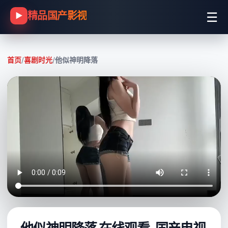
☰
精品国产影视
▶
首页
/
喜剧时光
/
他似神明降落