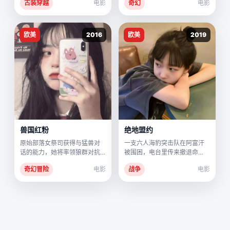
古装穿越
电影
奇幻
电影
欧美
2016
欧美
2019
兽国红粉
绝地盟约
原始部落女祭司获得与猛兽对
一支六人海豹突击队在阿富汗
话的能力，她将率领狼群对抗
被围困，电台里传来撤退命
父权与入侵者。
令，而他们的队长却只剩下一
奇幻冒险
电影
战争
电影
颗子弹。