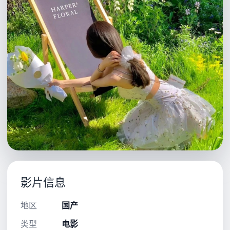
影片信息
地区
国产
类型
电影