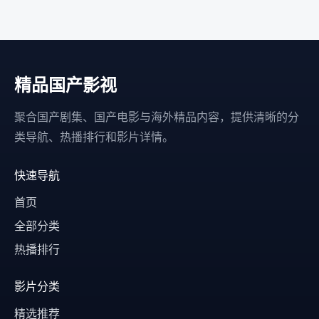
精品国产影视
聚合国产剧集、国产电影与海外精品内容，提供清晰的分
类导航、热播排行和影片详情。
快速导航
首页
全部分类
热播排行
影片分类
精选推荐