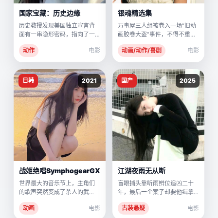
国家宝藏：历史边缘
银魂精选集
历史教授发现美国独立宣言背
万事屋三人组被卷入一场“旧动
面有一串隐形密码，指向了一
画胶卷大盗”事件，不得不重演
张不属于任何已知地图的宝
过去的名场面。
动作
电影
动画/动作/喜剧
电影
藏。
日韩
2021
国产
2025
战姬绝唱SymphogearGX
江湖夜雨无从断
世界最大的音乐节上，主角们
盲眼捕头靠听雨辨位追凶二十
的歌声突然变成了杀人的武
年，最后一个案子却要他缉拿
器，而控制台的监听耳机里传
二十年前救他的恩人。
动画
电影
古装悬疑
电影
来了已死之人的心跳声。