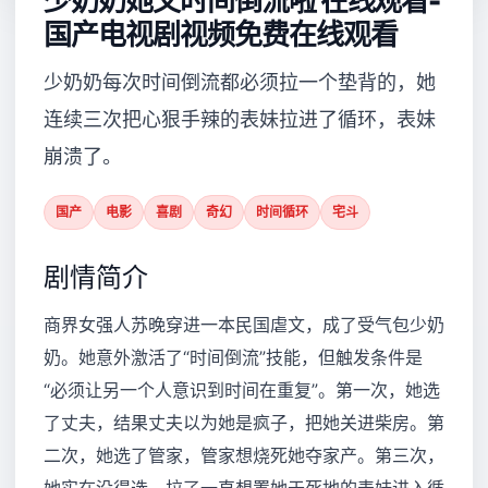
少奶奶她又时间倒流啦 在线观看-
国产电视剧视频免费在线观看
少奶奶每次时间倒流都必须拉一个垫背的，她
连续三次把心狠手辣的表妹拉进了循环，表妹
崩溃了。
国产
电影
喜剧
奇幻
时间循环
宅斗
剧情简介
商界女强人苏晚穿进一本民国虐文，成了受气包少奶
奶。她意外激活了“时间倒流”技能，但触发条件是
“必须让另一个人意识到时间在重复”。第一次，她选
了丈夫，结果丈夫以为她是疯子，把她关进柴房。第
二次，她选了管家，管家想烧死她夺家产。第三次，
她实在没得选，拉了一直想置她于死地的表妹进入循