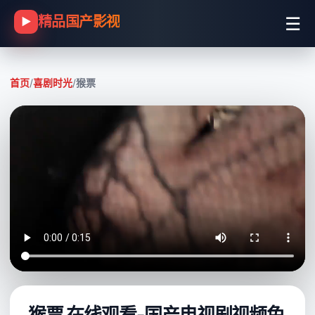
☰
精品国产影视
▶
首页
/
喜剧时光
/
猴票
猴票 在线观看-国产电视剧视频免