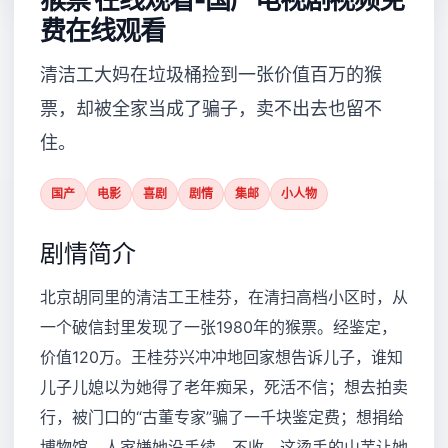
费在线观看
清洁工大妈在垃圾桶捡到一张价值百万的猴
票，却被全家当成了骗子，卖不出去也留不
住。
国产
电影
喜剧
剧情
集邮
小人物
剧情简介
北京胡同里的清洁工王桂芬，在清扫高档小区时，从
一个破信封里发现了一张1980年的猴票。经鉴定，
价值120万。王桂芬兴冲冲地回家想告诉儿子，谁知
儿子儿媳以为她得了老年痴呆，死活不信；想去拍卖
行，被门口的“古董专家”骗了一千块鉴定费；想捐给
博物馆，人家嫌她没手续，不收。这烫手的山芋让她