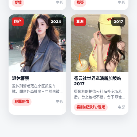
爱情
电影
悬疑
电影
体。
国产
2024
亚洲
2017
退休警察
德云社世界巡演新加坡站
2017
退休刑警老范在小区抓偷车
贼，却意外牵扯出三年前未破
摄像机跟拍德云社海外专场幕
的连环凶案。
后，台上包袱不断，台下师徒
犯罪剧情
电影
矛盾几近崩盘。
喜剧/纪录片/现场
电影