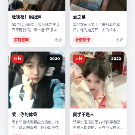
旺德福！梁细妹
爱之墓
90年代下岗女工梁细妹为生计
墓地守夜人爱上了来扫墓的寡
开奇葩餐馆，靠一道“旺德福”乱
妇，他为她挖开亡夫的棺木，
炖征服整条街。
却发现里面葬着另一个自己。
家庭喜剧
电影
爱情惊悚
电影
日韩
2020
日韩
2022
爱上你的体香
同学不是人
患有罕见嗅觉超能力的他，找
转学生发现班里29个同学都是
到了命定的香味，但她却不存
外星人伪装的，只有他和校花
在。
是人类，而校花才是真正的母