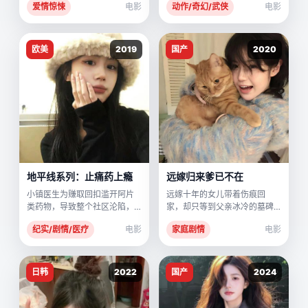
爱情惊悚
电影
动作/奇幻/武侠
电影
欧美
2019
国产
2020
地平线系列：止痛药上瘾
远嫁归来爹已不在
小镇医生为赚取回扣滥开阿片
远嫁十年的女儿带着伤痕回
类药物，导致整个社区沦陷，
家，却只等到父亲冰冷的墓碑
而他的女儿成了第一个受害
和一封迟来的遗书。
纪实/剧情/医疗
电影
家庭剧情
电影
者。
日韩
2022
国产
2024