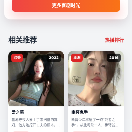
更多喜剧时光
相关推荐
热播排行
欧美
2022
亚洲
2016
爱之墓
幽冥鬼手
墓地守夜人爱上了来扫墓的寡
断臂少年移植了一双“死者之
妇，他为她挖开亡夫的棺木，
手”，从此每杀一人，手臂就会
却发现里面葬着另一个自己。
长出记忆碎片。