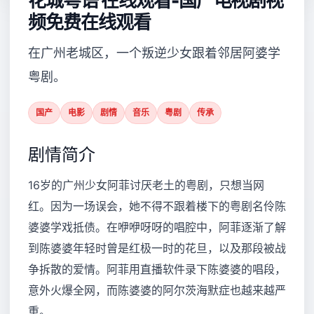
花城粤语 在线观看-国产电视剧视
频免费在线观看
在广州老城区，一个叛逆少女跟着邻居阿婆学
粤剧。
国产
电影
剧情
音乐
粤剧
传承
剧情简介
16岁的广州少女阿菲讨厌老土的粤剧，只想当网
红。因为一场误会，她不得不跟着楼下的粤剧名伶陈
婆婆学戏抵债。在咿咿呀呀的唱腔中，阿菲逐渐了解
到陈婆婆年轻时曾是红极一时的花旦，以及那段被战
争拆散的爱情。阿菲用直播软件录下陈婆婆的唱段，
意外火爆全网，而陈婆婆的阿尔茨海默症也越来越严
重。