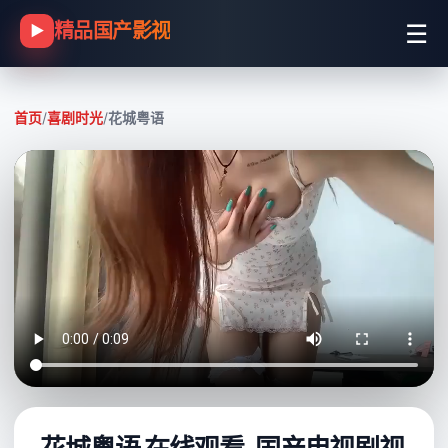
☰
精品国产影视
▶
首页
/
喜剧时光
/
花城粤语