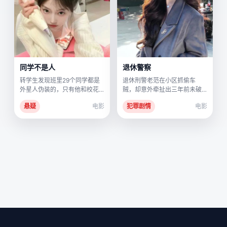
同学不是人
退休警察
转学生发现班里29个同学都是
退休刑警老范在小区抓偷车
外星人伪装的，只有他和校花
贼，却意外牵扯出三年前未破
是人类，而校花才是真正的母
的连环凶案。
悬疑
电影
犯罪剧情
电影
体。