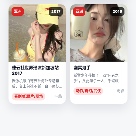
亚洲
2017
亚洲
2016
德云社世界巡演新加坡站
幽冥鬼手
2017
断臂少年移植了一双“死者之
摄像机跟拍德云社海外专场幕
手”，从此每杀一人，手臂就会
后，台上包袱不断，台下师徒
长出记忆碎片。
动作/奇幻/武侠
电影
矛盾几近崩盘。
喜剧/纪录片/现场
电影