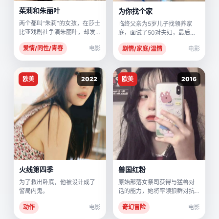
茱莉和朱丽叶
为你找个家
两个都叫“朱莉”的女孩，在莎士
临终父亲为5岁儿子找领养家
比亚戏剧社争演朱丽叶，却发
庭，面试了50对夫妇，最后选
现自己爱上了对方。
中了一对不想要孩子的同性恋
爱情/同性/青春
电影
剧情/家庭/温情
电影
情侣。
欧美
2022
欧美
2016
火线第四季
兽国红粉
为了救出卧底，他被设计成了
原始部落女祭司获得与猛兽对
警局内鬼。
话的能力，她将率领狼群对抗
父权与入侵者。
动作
电影
奇幻冒险
电影