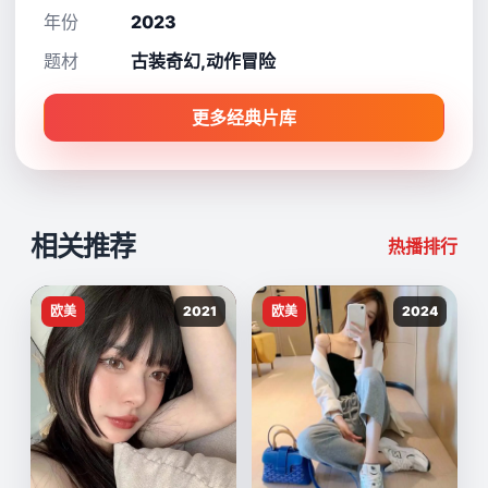
年份
2023
题材
古装奇幻,动作冒险
更多经典片库
相关推荐
热播排行
欧美
2021
欧美
2024