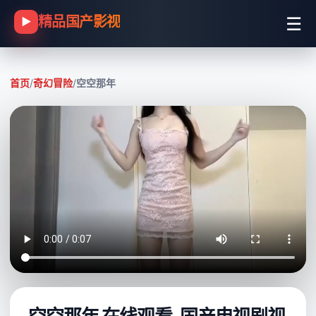
☰
精品国产影视
▶
首页
/
奇幻冒险
/
空空那年