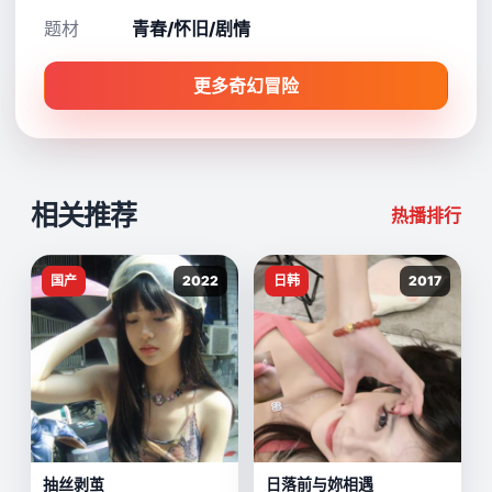
题材
青春/怀旧/剧情
更多奇幻冒险
相关推荐
热播排行
国产
2022
日韩
2017
抽丝剥茧
日落前与妳相遇