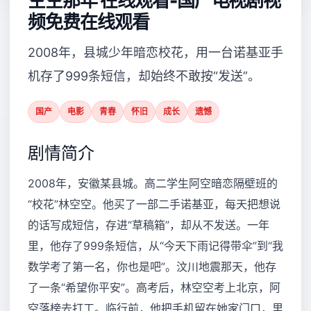
空空那年 在线观看-国产电视剧视
频免费在线观看
2008年，县城少年暗恋校花，用一台诺基亚手
机存了999条短信，却始终不敢按“发送”。
国产
电影
青春
怀旧
成长
遗憾
剧情简介
2008年，安徽某县城。高二学生阿空暗恋隔壁班的
“校花”林空空。他买了一部二手诺基亚，每天把想说
的话写成短信，存进“草稿箱”，却从不发送。一年
里，他存了999条短信，从“今天下雨记得带伞”到“我
数学考了第一名，你也是吧”。汶川地震那天，他存
了一条“希望你平安”。高考后，林空空考上北京，阿
空落榜去打工。临行前，他把手机留在她家门口，里