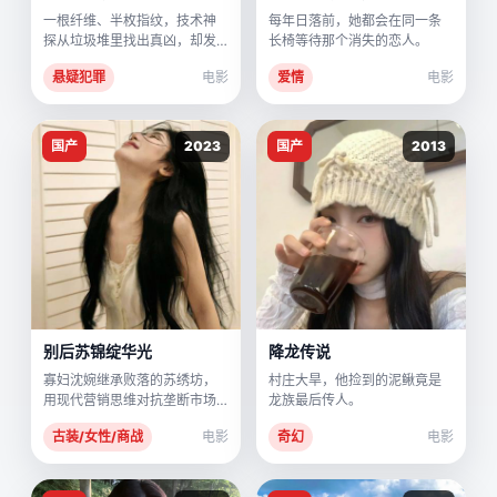
一根纤维、半枚指纹，技术神
每年日落前，她都会在同一条
探从垃圾堆里找出真凶，却发
长椅等待那个消失的恋人。
现凶手是二十年前的自己。
悬疑犯罪
电影
爱情
电影
国产
2023
国产
2013
别后苏锦绽华光
降龙传说
寡妇沈婉继承败落的苏绣坊，
村庄大旱，他捡到的泥鳅竟是
用现代营销思维对抗垄断市场
龙族最后传人。
的织造局，却发现自己前夫根
古装/女性/商战
电影
奇幻
电影
本没死。