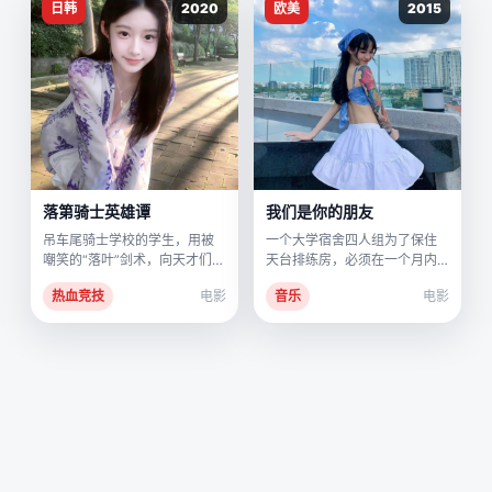
日韩
2020
欧美
2015
落第骑士英雄谭
我们是你的朋友
吊车尾骑士学校的学生，用被
一个大学宿舍四人组为了保住
嘲笑的“落叶”剑术，向天才们发
天台排练房，必须在一个月内
起最笨拙的挑战。
创作出一首能打败专业DJ的打
热血竞技
电影
音乐
电影
榜热单。