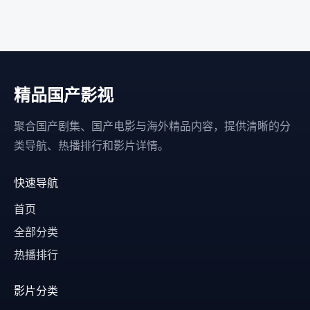
精品国产影视
聚合国产剧集、国产电影与海外精品内容，提供清晰的分
类导航、热播排行和影片详情。
快速导航
首页
全部分类
热播排行
影片分类