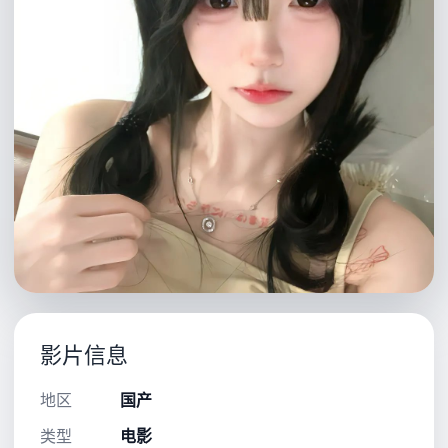
影片信息
地区
国产
类型
电影